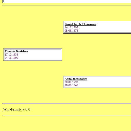
Daniel Jacob Thomassen
14.12.1795
08.08.1878
Thomas Danielsen
17.12.1833
04.11.1890
Anna Joensdatter
20.06.1793
28.06.1846
Win-Family v.6.0