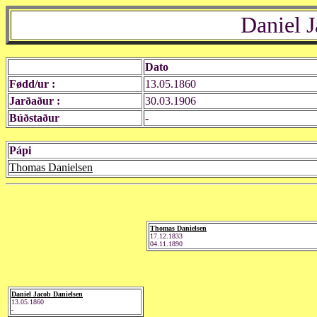
Daniel 
Dato
Fødd/ur :
13.05.1860
Jarðaður :
30.03.1906
Búðstaður
-
Pápi
Thomas Danielsen
Thomas Danielsen
17.12.1833
04.11.1890
Daniel Jacob Danielsen
13.05.1860
-