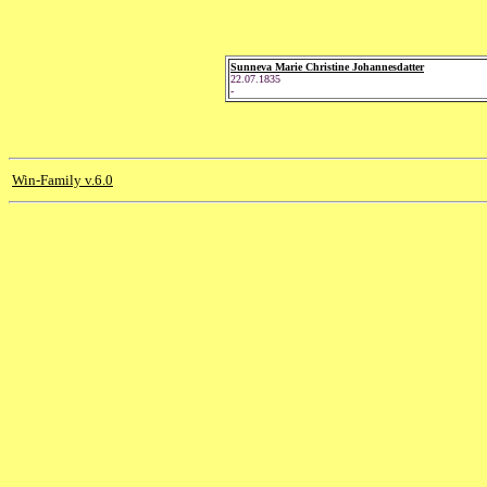
Sunneva Marie Christine Johannesdatter
22.07.1835
-
Win-Family v.6.0