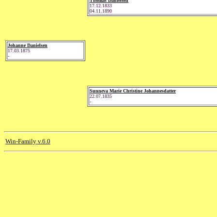
Thomas Danielsen
17.12.1833
04.11.1890
Johanne Danielsen
17.03.1875
-
Sunneva Marie Christine Johannesdatter
22.07.1835
-
Win-Family v.6.0