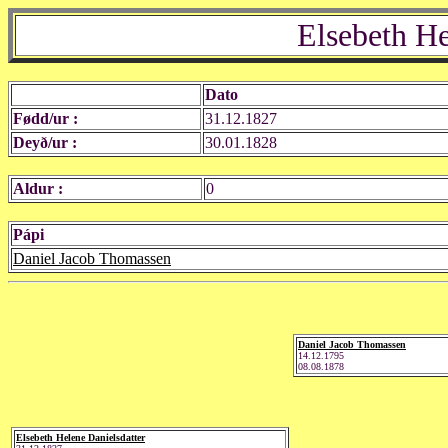
Elsebeth He
Dato
Fødd/ur :
31.12.1827
Deyð/ur :
30.01.1828
Aldur :
0
Pápi
Daniel Jacob Thomassen
Daniel Jacob Thomassen
14.12.1795
08.08.1878
Elsebeth Helene Danielsdatter