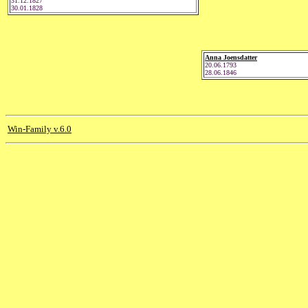
31.12.1827
30.01.1828
Anna Joensdatter
20.06.1793
28.06.1846
Win-Family v.6.0