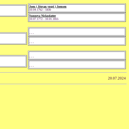
Joen ( Jógvan yngri ) Joensen
10.04.1762 - 1830
Sunneva Niclasdatter
10.07.1772 - 10.01.1855
- - -
- - -
- - -
- - -
20.07.2024