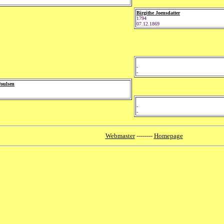
Birgithe Joensdatter
1794
07.12.1869
-
-
Poulsen
-
-
Webmaster
--------
Homepage