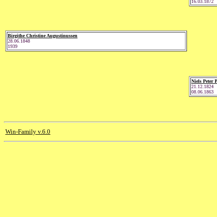
16.03.1872
Birgithe Christine Augustinussen
28.06.1848
1939
Niels Peter 
21.12.1824
08.06.1863
Win-Family v.6.0