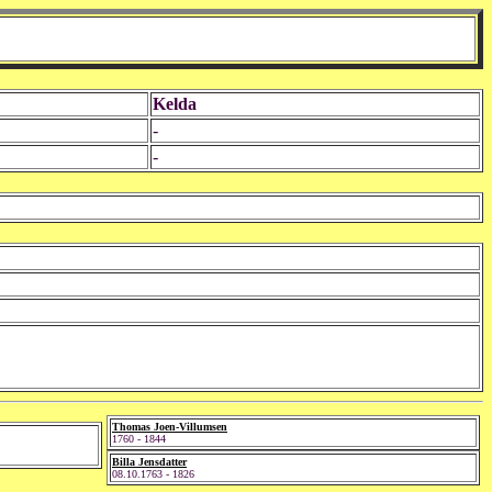
Kelda
-
-
Thomas Joen-Villumsen
1760 - 1844
Billa Jensdatter
08.10.1763 - 1826