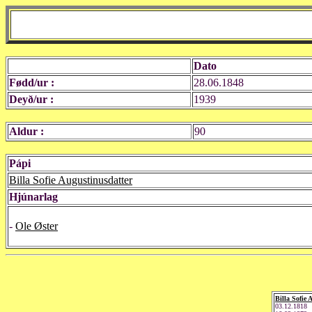
Dato
Fødd/ur :
28.06.1848
Deyð/ur :
1939
Aldur :
90
Pápi
Billa Sofie Augustinusdatter
Hjúnarlag
-
Ole Øster
Billa Sofie 
03.12.1818