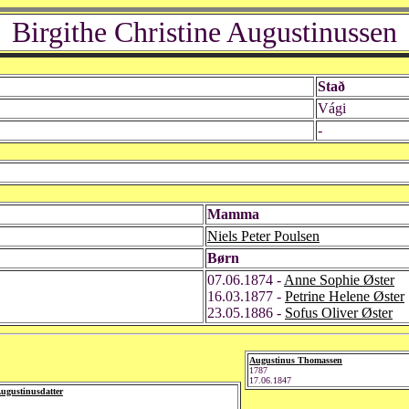
Birgithe Christine Augustinussen
Stað
Vági
-
Mamma
Niels Peter Poulsen
Børn
07.06.1874 -
Anne Sophie Øster
16.03.1877 -
Petrine Helene Øster
23.05.1886 -
Sofus Oliver Øster
Augustinus Thomassen
1787
17.06.1847
Augustinusdatter