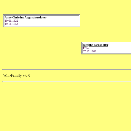
Anne Christine Augustinusdatter
10.01.1822
19.11.1854
Birgithe Joensdatter
1794
07.12.1869
Win-Family v.6.0