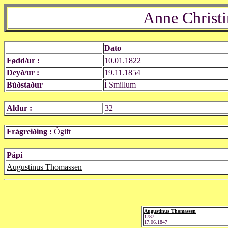
Anne Christi
Dato
Fødd/ur :
10.01.1822
Deyð/ur :
19.11.1854
Búðstaður
Í Smillum
Aldur :
32
Frágreiðing :
Ógift
Pápi
Augustinus Thomassen
Augustinus Thomassen
1787
17.06.1847