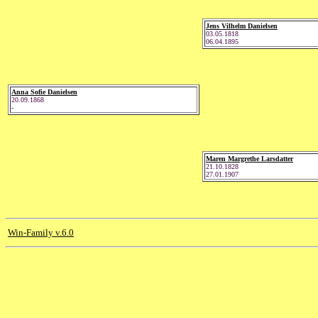
Jens Vilhelm Danielsen
03.05.1818
06.04.1895
Anna Sofie Danielsen
20.09.1868
-
Maren Margrethe Larsdatter
21.10.1828
27.01.1907
Win-Family v.6.0