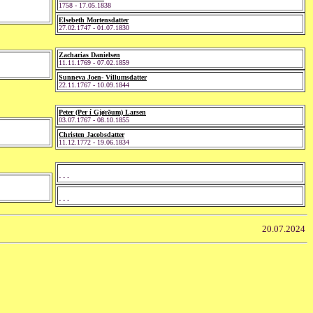
1758 - 17.05.1838
Elsebeth Mortensdatter
27.02.1747 - 01.07.1830
Zacharias Danielsen
11.11.1769 - 07.02.1859
Sunneva Joen- Villumsdatter
22.11.1767 - 10.09.1844
Peter (Per í Gjørðum) Larsen
03.07.1767 - 08.10.1855
Christen Jacobsdatter
11.12.1772 - 19.06.1834
- - -
- - -
20.07.2024