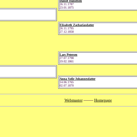
Daniel Danielsen
26.11.1787
23.01.1875
Elisabeth Zachariasdatter
26.11.1795
27.12.1858
Lars Petersen
27.07.1798
19.02.1861
Anna Sofie Johannesdatter
14.06.1765
02.07.1870
Webmaster
--------
Homepage