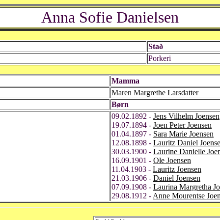
Anna Sofie Danielsen
Stað
Porkeri
Mamma
Maren Margrethe Larsdatter
Børn
09.02.1892 -
Jens Vilhelm Joensen
19.07.1894 -
Joen Peter Joensen
01.04.1897 -
Sara Marie Joensen
12.08.1898 -
Lauritz Daniel Joens
30.03.1900 -
Laurine Danielle Joe
16.09.1901 -
Ole Joensen
11.04.1903 -
Lauritz Joensen
21.03.1906 -
Daniel Joensen
07.09.1908 -
Laurina Margretha J
29.08.1912 -
Anne Mourentse Joe