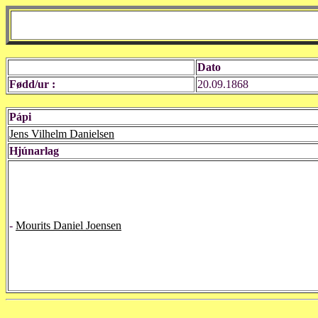
Dato
Fødd/ur :
20.09.1868
Pápi
Jens Vilhelm Danielsen
Hjúnarlag
-
Mourits Daniel Joensen