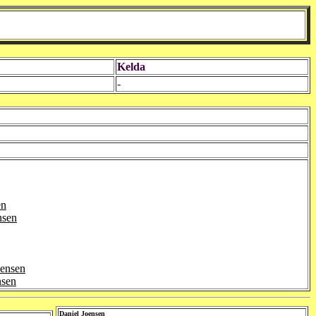
Kelda
-
en
nsen
oensen
nsen
Daniel Joensen