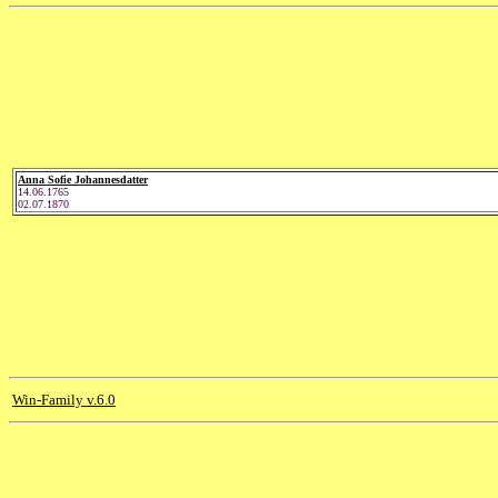
Anna Sofie Johannesdatter
14.06.1765
02.07.1870
Win-Family v.6.0