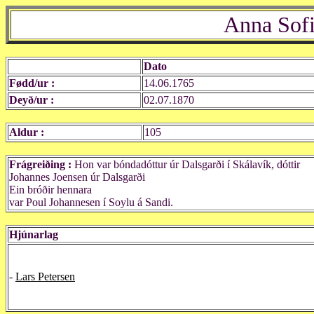
Anna Sofi
Dato
Fødd/ur :
14.06.1765
Deyð/ur :
02.07.1870
Aldur :
105
Frágreiðing :
Hon var bóndadóttur úr Dalsgarði í Skálavík, dóttir
Johannes Joensen úr Dalsgarði
Ein bróðir hennara
var Poul Johannesen í Soylu á Sandi.
Hjúnarlag
-
Lars Petersen