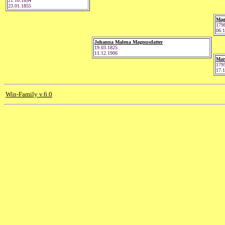
21.10.1854
23.01.1855
Mag
179
06.
Johanna Malena Magnusdatter
19.03.1825
11.12.1906
Mar
179
17.
Win-Family v.6.0