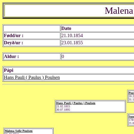
Malena 
Dato
Fødd/ur :
21.10.1854
Deyð/ur :
23.01.1855
Aldur :
0
Pápi
Hans Pauli ( Paulus ) Poulsen
Pou
20.
31.
Hans Pauli ( Paulus ) Poulsen
21.02.1815
30.07.1895
Sun
178
21.
Malena Sofie Poulsen