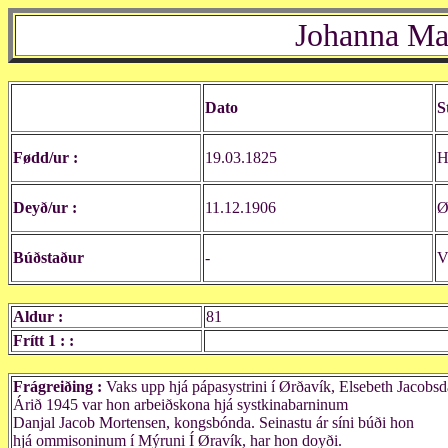
Johanna Ma
Dato
S
Fødd/ur :
19.03.1825
H
Deyð/ur :
11.12.1906
Ø
Búðstaður
-
V
Aldur :
81
Frítt 1 : :
Frágreiðing :
Vaks upp hjá pápasystrini í Ørðavík, Elsebeth Jacobsda
Árið 1945 var hon arbeiðskona hjá systkinabarninum
Danjal Jacob Mortensen, kongsbónda. Seinastu ár síni búði hon
hjá ommisoninum í Mýruni Í Øravík, har hon doyði.