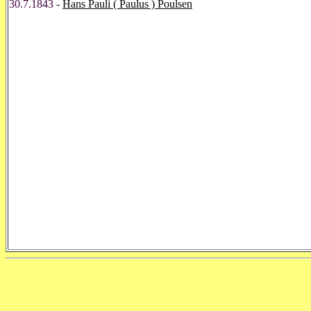
30.7.1843 -
Hans Pauli ( Paulus ) Poulsen