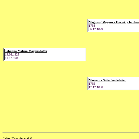
Magnus ( Magnus í Hósvík ) Jacobs
1798
06.12.1879
Johanna Malena Magnusdatter
19.03.1825
11.12.1906
Marianna Sofie Poulsdatter
1795
17.12.1830
Win-Family v.6.0