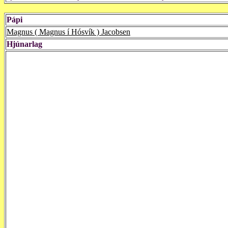
Pápi
Magnus ( Magnus í Hósvík ) Jacobsen
Hjúnarlag