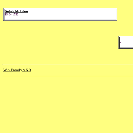
Gulach Michelsen
15.04.1752
-
-
-
Win-Family v.6.0