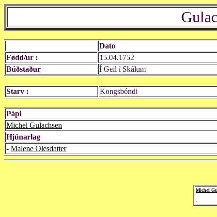
Gulac
Dato
Fødd/ur :
15.04.1752
Búðstaður
Í Geil í Skálum
Starv :
Kongsbóndi
Pápi
Michel Gulachsen
Hjúnarlag
-
Malene Olesdatter
Michel Gu
-
-