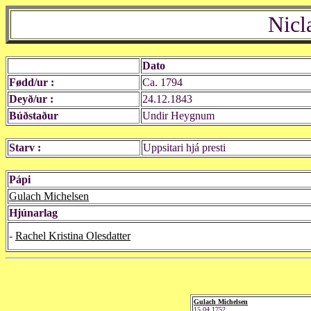
Nicl
Dato
Fødd/ur :
Ca. 1794
Deyð/ur :
24.12.1843
Búðstaður
Undir Heygnum
Starv :
Uppsitari hjá presti
Pápi
Gulach Michelsen
Hjúnarlag
-
Rachel Kristina Olesdatter
Gulach Michelsen
15.04.1752