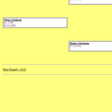
-
Niclas Gulaksen
Ca. 1794
24.12.1843
Malene Olesdatter
17.12.1751
-
Win-Family v.6.0