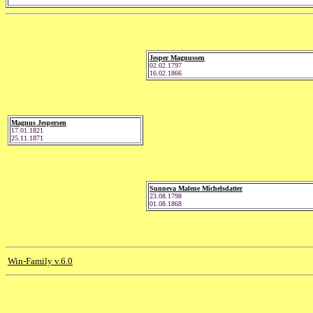
Jesper Magnussen
02.02.1797
16.02.1866
Magnus Jespersen
17.01.1821
25.11.1871
Sunneva Malene Michelsdatter
23.08.1798
01.08.1868
Win-Family v.6.0