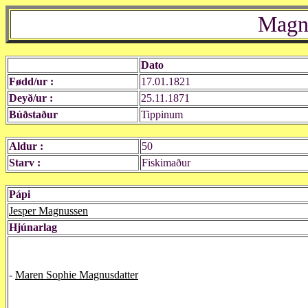
Magnu
Dato
Fødd/ur :
17.01.1821
Deyð/ur :
25.11.1871
Búðstaður
Tippinum
Aldur :
50
Starv :
Fiskimaður
Pápi
Jesper Magnussen
Hjúnarlag
-
Maren Sophie Magnusdatter