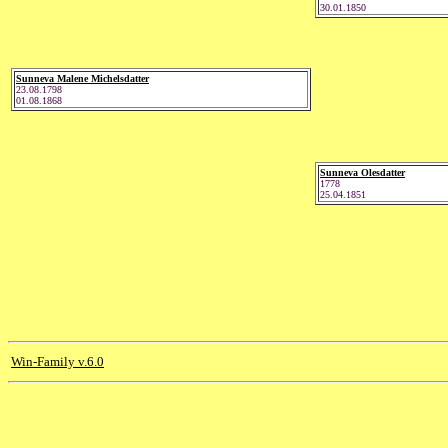
30.01.1850
Sunneva Malene Michelsdatter
23.08.1798
01.08.1868
Sunneva Olesdatter
1778
25.04.1851
Win-Family v.6.0