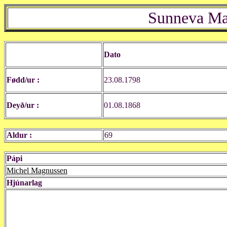
Sunneva Mal
Dato
Fødd/ur :
23.08.1798
Deyð/ur :
01.08.1868
Aldur :
69
Pápi
Michel Magnussen
Hjúnarlag