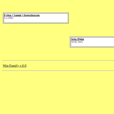
Eyðun ( Sammi ) Augustinussen
5.2.1952
-
Jutta Hjelm
16.05.1915
-
Win-Family v.6.0