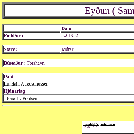
Eyðun ( Sam
Dato
Fødd/ur :
5.2.1952
Starv :
Múrari
Bústaður :
Tórshavn
Pápi
Lundahl Augustinussen
Hjúnarlag
-
Jona H. Poulsen
Lundahl Augustinussen
19.04.1913
-