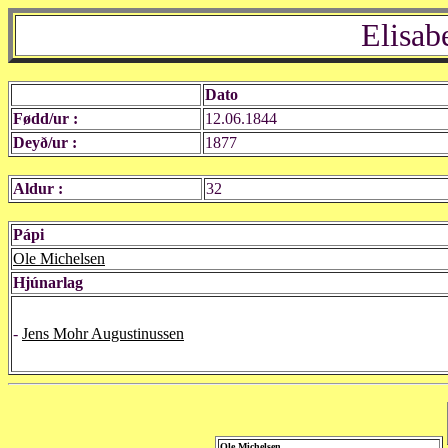
Elisab
Dato
Fødd/ur :
12.06.1844
Deyð/ur :
1877
Aldur :
32
Pápi
Ole Michelsen
Hjúnarlag
-
Jens Mohr Augustinussen
Ole Michelsen