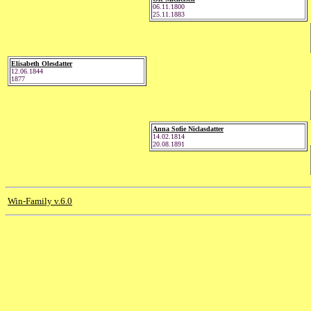
06.11.1800
25.11.1883
Elisabeth Olesdatter
12.06.1844
1877
Anna Sofie Niclasdatter
14.02.1814
20.08.1891
Win-Family v.6.0