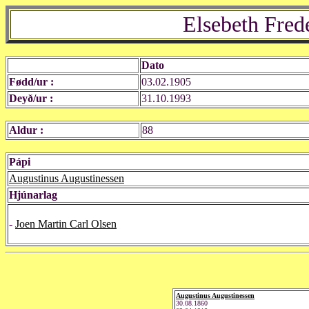
Elsebeth Fred
Dato
Fødd/ur :
03.02.1905
Deyð/ur :
31.10.1993
Aldur :
88
Pápi
Augustinus Augustinessen
Hjúnarlag
-
Joen Martin Carl Olsen
Augustinus Augustinessen
30.08.1860