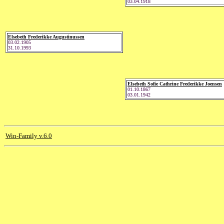
03.04.1918
Elsebeth Frederikke Augustinussen
03.02.1905
31.10.1993
Elsebeth Sofie Cathrine Frederikke Joensen
01.10.1867
03.01.1942
Win-Family v.6.0