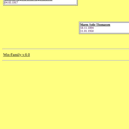
04.05.1917
Maren Sofie Thomassen
18.11.1894
11.01.1950
Win-Family v.6.0