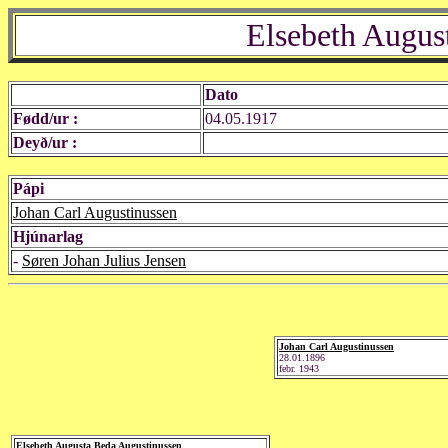
Elsebeth Augus
Dato
Fødd/ur :
04.05.1917
Deyð/ur :
Pápi
Johan Carl Augustinussen
Hjúnarlag
-
Søren Johan Julius Jensen
Johan Carl Augustinussen
28.01.1896
febr. 1943
Elsebeth Augusta Beda Augustinussen