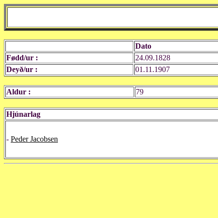
Dato
Fødd/ur :
24.09.1828
Deyð/ur :
01.11.1907
Aldur :
79
Hjúnarlag
-
Peder Jacobsen