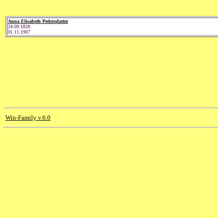
Anna Elisabeth Pedersdatter
24.09.1828
01.11.1907
Win-Family v.6.0