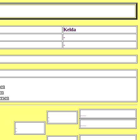
Kelda
-
-
sen
en
ersen
- - -
-
-
- - -
-
-