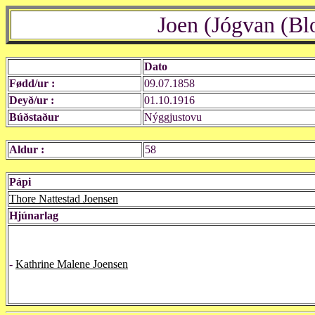
Joen (Jógvan (Bl
Dato
Fødd/ur :
09.07.1858
Deyð/ur :
01.10.1916
Búðstaður
Nýggjustovu
Aldur :
58
Pápi
Thore Nattestad Joensen
Hjúnarlag
-
Kathrine Malene Joensen