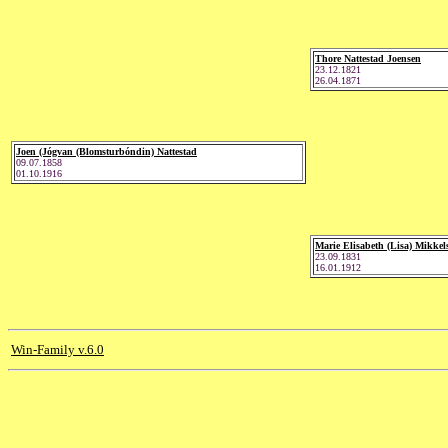
Thore Nattestad Joensen
23.12.1821
26.04.1871
Joen (Jógvan (Blomsturbóndin) Nattestad
09.07.1858
01.10.1916
Marie Elisabeth (Lisa) Mikkel
23.09.1831
16.01.1912
Win-Family v.6.0