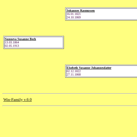
Johannes Rasmussen
16.01.1821
24.10.1869
Sunneva Susanne Bech
13.03.1864
02.05.1913
Elsebeth Susanne Johannesdatter
02.12.1822
27.11.1868
Win-Family v.6.0