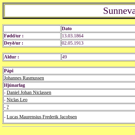
Sunneva
Dato
Fødd/ur :
13.03.1864
Deyð/ur :
02.05.1913
Aldur :
49
Pápi
Johannes Rasmussen
Hjúnarlag
-
Daniel Johan Niclassen
-
Niclas Leo
-
?
-
Lucas Maurensius Frederik Jacobsen