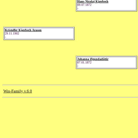
Hans Nicolaj Kjærbech
09.07.1872
-
Kristoffer Kjærbech Arason
29.11.1902
-
Johanna Øgundadóttir
07.01.1872
-
Win-Family v.6.0