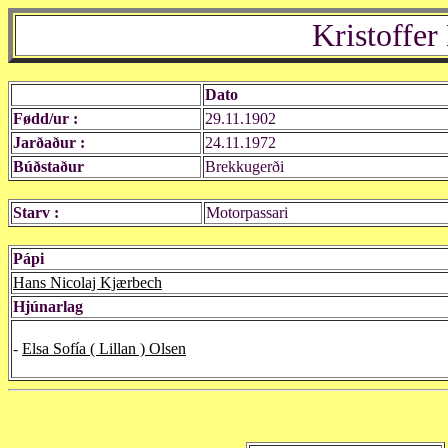
Kristoffe
Dato
Fødd/ur :
29.11.1902
Jarðaður :
24.11.1972
Búðstaður
Brekkugerði
Starv :
Motorpassari
Pápi
Hans Nicolaj Kjærbech
Hjúnarlag
-
Elsa Sofía ( Lillan ) Olsen