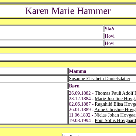
Karen Marie Hammer
Stað
Hovi
Hovi
Mamma
Susanne Elisabeth Danielsdatter
Børn
26.09.1882 -
Thomas Pauli Adolf
28.12.1884 -
Marie Josefine Hovg
02.06.1887 -
Ragnhild Elisa Hovg
26.01.1889 -
Anne Christine Hovg
11.06.1892 -
Niclas Johan Hovgaa
19.08.1994 -
Poul Sofus Hovgaard