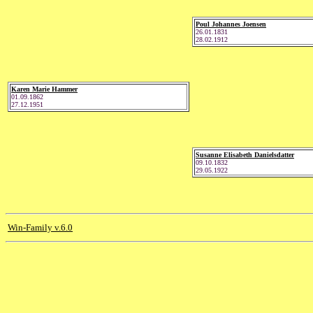
Poul Johannes Joensen
26.01.1831
28.02.1912
Karen Marie Hammer
01.09.1862
27.12.1951
Susanne Elisabeth Danielsdatter
09.10.1832
29.05.1922
Win-Family v.6.0