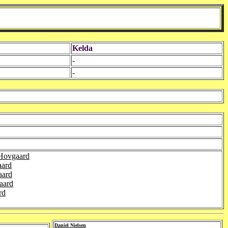
Kelda
-
-
 Hovgaard
aard
aard
aard
rd
Daniel Nielsen