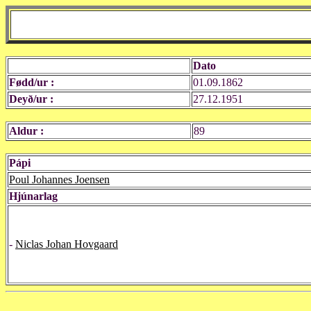
Dato
Fødd/ur :
01.09.1862
Deyð/ur :
27.12.1951
Aldur :
89
Pápi
Poul Johannes Joensen
Hjúnarlag
-
Niclas Johan Hovgaard