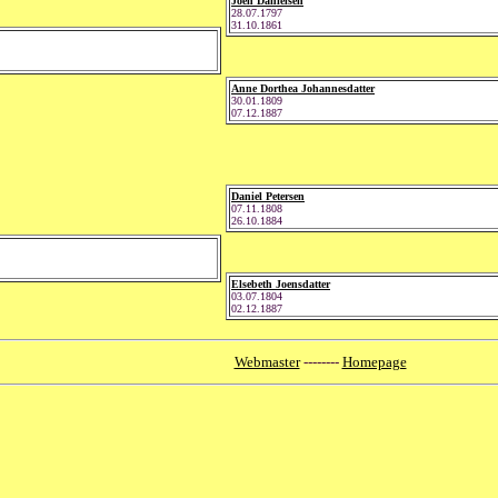
Joen Danielsen
28.07.1797
31.10.1861
Anne Dorthea Johannesdatter
30.01.1809
07.12.1887
Daniel Petersen
07.11.1808
26.10.1884
Elsebeth Joensdatter
03.07.1804
02.12.1887
Webmaster
--------
Homepage