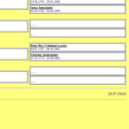
23.08.1762 - 20.01.1846
Anna Joensdatter
01.04.1762 - 16.03.1859
- - -
- - -
Peter (Per í Gjørðum) Larsen
03.07.1767 - 08.10.1855
Christen Jacobsdatter
11.12.1772 - 19.06.1834
- - -
- - -
20.07.2024