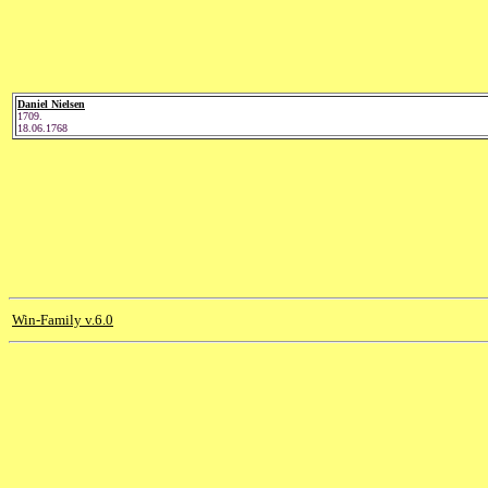
Daniel Nielsen
1709.
18.06.1768
Win-Family v.6.0