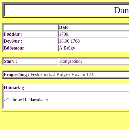
Dan
Dato
Fødd/ur :
1709.
Deyð/ur :
18.06.1768
Búðstaður
Á Brúgv
Starv :
Kongsbóndi
Frágreiðing :
Festi 3 mrk. á Brúgv í Hovi ár 1735
Hjúnarlag
-
Cathrine Haldansdatter