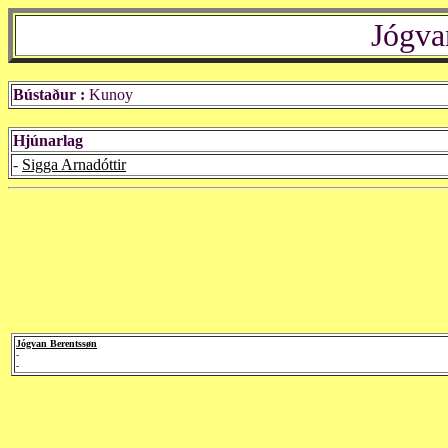
Jógva
Bústaður :
Kunoy
Hjúnarlag
-
Sigga Arnadóttir
Jógvan Berentssøn
-
-