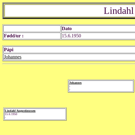
Lindahl
Dato
Fødd/ur :
15.6.1950
Pápi
Johannes
Johannes
-
-
Lindahl Augustinussen
15.6.1950
-