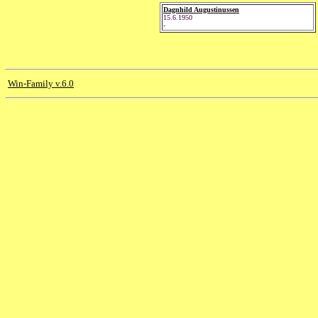
Dagnhild Augustinussen
15.6.1950
-
Win-Family v.6.0