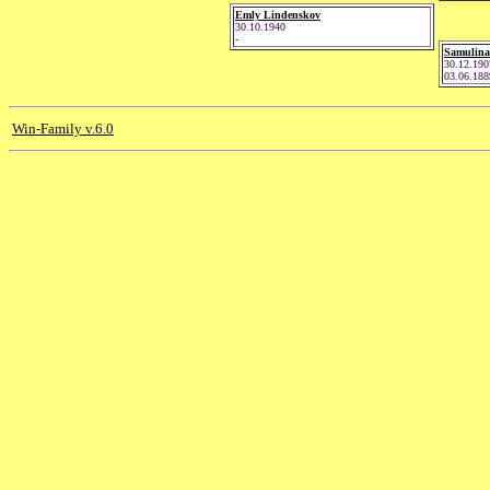
Emly Lindenskov
30.10.1940
-
Samulina
30.12.190
03.06.188
Win-Family v.6.0