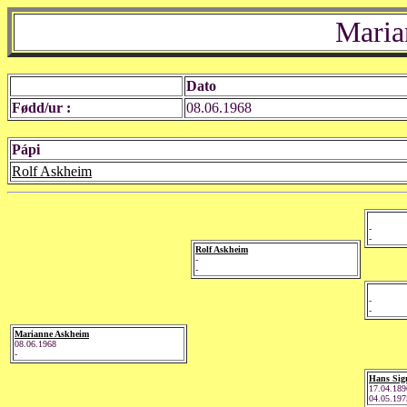
Maria
Dato
Fødd/ur :
08.06.1968
Pápi
Rolf Askheim
-
-
Rolf Askheim
-
-
-
-
Marianne Askheim
08.06.1968
-
Hans Si
17.04.189
04.05.197