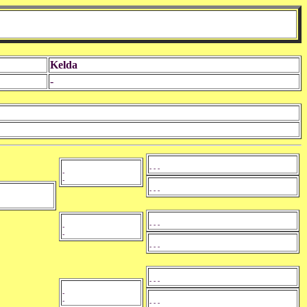
Kelda
-
- - -
-
-
- - -
- - -
-
-
- - -
- - -
-
-
- - -