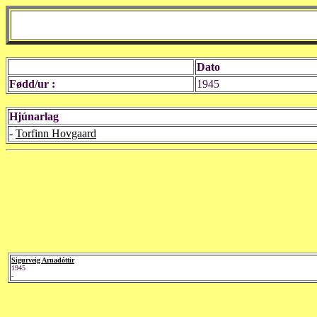
Dato
Fødd/ur :
1945
Hjúnarlag
-
Torfinn Hovgaard
Sigurveig Arnadóttir
1945
-