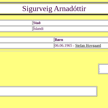
Sigurveig Arnadóttir
Stað
Íslandi
Børn
06.06.1965 -
Stefan Hovgaard
-
-