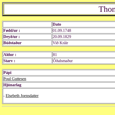
Thom
Dato
Fødd/ur :
01.09.1748
Deyð/ur :
20.09.1829
Búðstaður
Við Kráir
Aldur :
81
Starv :
Óðalsmaður
Pápi
Poul Guttesen
Hjúnarlag
-
Elsebeth Joensdatter