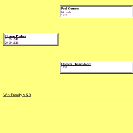
Poul Guttesen
ca. 1722
1773
Thomas Poulsen
01.09.1748
20.09.1829
Elsebeth Thomasdatter
1732
-
Win-Family v.6.0