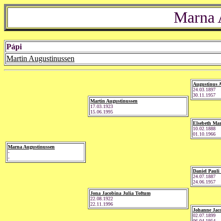
Marna 
Pápi
Martin Augustinussen
Augustinus 
24.03.1897
30.11.1957
Martin Augustinussen
17.03.1923
15.06.1995
Elsebeth Mar
10.02.1888
01.10.1966
Marna Augustinussen
-
-
Daniel Pauli
24.07.1887
24.06.1957
Jona Jacobina Julia Toftum
22.08.1922
22.11.1996
Johanne Jaco
02.07.1899
06.04.1954