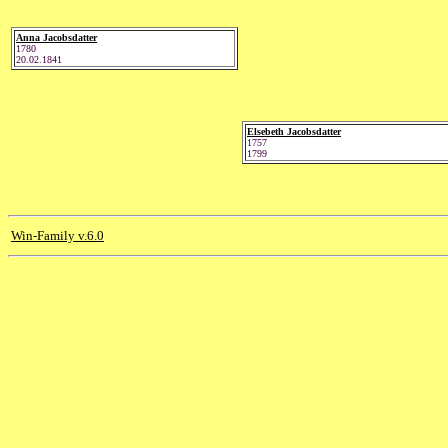
Anna Jacobsdatter
1780
20.02.1841
Elsebeth Jacobsdatter
1757
1799
Win-Family v.6.0