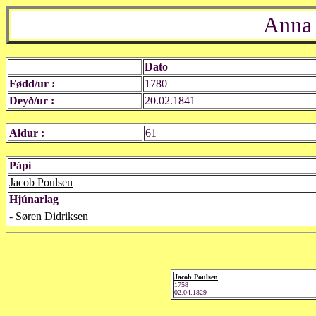
Anna 
Dato
Fødd/ur :
1780
Deyð/ur :
20.02.1841
Aldur :
61
Pápi
Jacob Poulsen
Hjúnarlag
-
Søren Didriksen
Jacob Poulsen
1758
02.04.1829