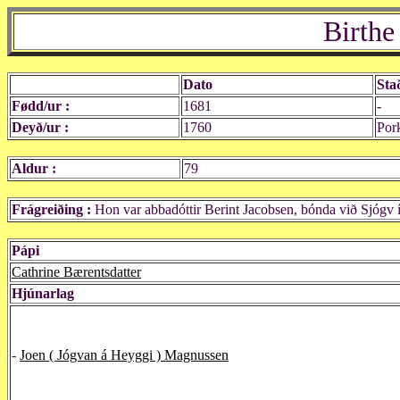
Birthe
Dato
Sta
Fødd/ur :
1681
-
Deyð/ur :
1760
Por
Aldur :
79
Frágreiðing :
Hon var abbadóttir Berint Jacobsen, bónda við Sjógv 
Pápi
Cathrine Bærentsdatter
Hjúnarlag
-
Joen ( Jógvan á Heyggi ) Magnussen