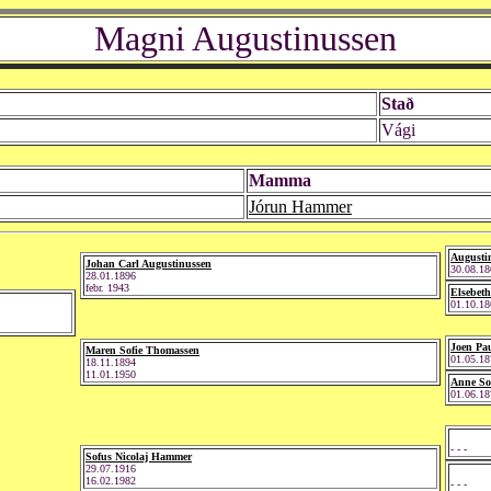
Magni Augustinussen
Stað
Vági
Mamma
Jórun Hammer
Augusti
Johan Carl Augustinussen
30.08.18
28.01.1896
febr. 1943
Elsebeth
01.10.18
Joen Pa
Maren Sofie Thomassen
01.05.18
18.11.1894
11.01.1950
Anne Sof
01.06.18
- - -
Sofus Nicolaj Hammer
29.07.1916
16.02.1982
- - -