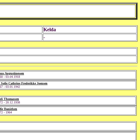
Kelda
-
nus Augustinessen
60 - 03.04.1918
 Sofie Cathrine Frederikke Joensen
67 - 03.01.1942
uli Thomassen
72 - 20.12.1938
ie Danielsen
72 - 1964