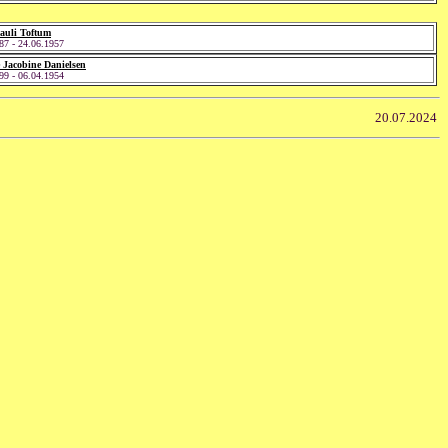
Pauli Toftum
87 - 24.06.1957
 Jacobine Danielsen
99 - 06.04.1954
20.07.2024