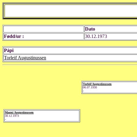
Dato
Fødd/ur :
30.12.1973
Pápi
Torleif Augustinussen
Torleif Augustinussen
06.07.1930
-
Magni Augustinussen
30.12.1973
-