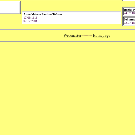
Daniel 
24.07.18
Anne Malene Pauline Toftum
17.09.1918
Johanne
07.12.2001
02.07.18
Webmaster
--------
Homepage