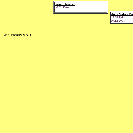
Jórun Hammer
16.02.1944
-
Anne Malene Pau
17.09.1918
07.12.2001
Win-Family v.6.0