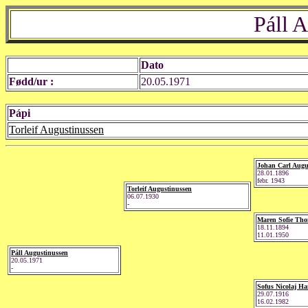
Páll 
Dato
Fødd/ur :
20.05.1971
Pápi
Torleif Augustinussen
Johan Carl Augu
28.01.1896
febr. 1943
Torleif Augustinussen
06.07.1930
-
Maren Sofie Th
18.11.1894
11.01.1950
Páll Augustinussen
20.05.1971
-
Sofus Nicolaj H
29.07.1916
16.02.1982