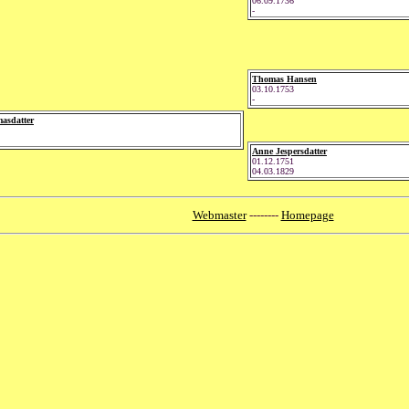
06.09.1736
-
Thomas Hansen
03.10.1753
-
asdatter
Anne Jespersdatter
01.12.1751
04.03.1829
Webmaster
--------
Homepage