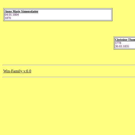
Anne Marie Simonsdatter
04.01.1804
1870
Christine Thom
1778
30.03.1835
Win-Family v.6.0