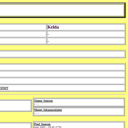
Kelda
-
-
mmer
Simon Joensen
- - -
Magge Johannesdatter
- - -
Poul Joensen
uml.1692 - 19.05.1779