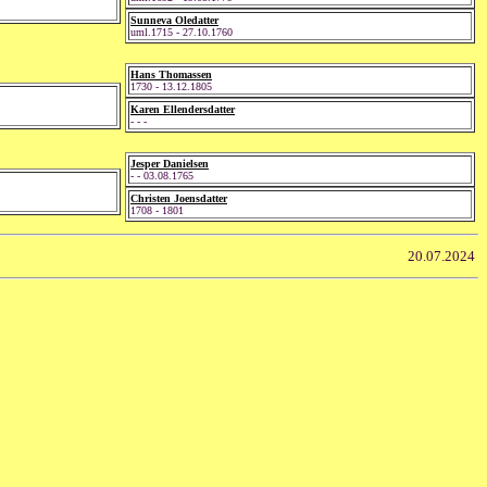
Sunneva Oledatter
uml.1715 - 27.10.1760
Hans Thomassen
1730 - 13.12.1805
Karen Ellendersdatter
- - -
Jesper Danielsen
- - 03.08.1765
Christen Joensdatter
1708 - 1801
20.07.2024