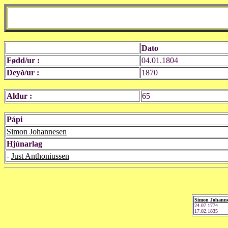
Dato
Fødd/ur :
04.01.1804
Deyð/ur :
1870
Aldur :
65
Pápi
Simon Johannesen
Hjúnarlag
-
Just Anthoniussen
Simon Johann
24.07.1774
17.02.1835