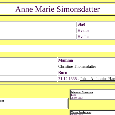
Anne Marie Simonsdatter
Stað
Hvalba
Hvalba
Mamma
Christine Thomasdatter
Børn
31.12.1838 -
Johan Anthonius Ha
Johannes Simonsen
1739
08.09.1803
esen
Maren Poulsdatter