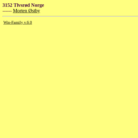
3152 Tlvsrød Norge
------
Morten Østby
Win-Family v.6.0